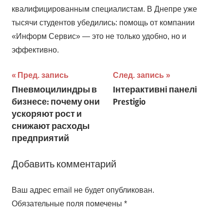
квалифицированным специалистам. В Днепре уже
тысячи студентов убедились: помощь от компании
«Информ Сервис» — это не только удобно, но и
эффективно.
Навигация
Пред. запись
След. запись
Пневмоцилиндры в
Інтерактивні панелі
по
бизнесе: почему они
Prestigio
записям
ускоряют рост и
снижают расходы
предприятий
Добавить комментарий
Ваш адрес email не будет опубликован.
Обязательные поля помечены
*