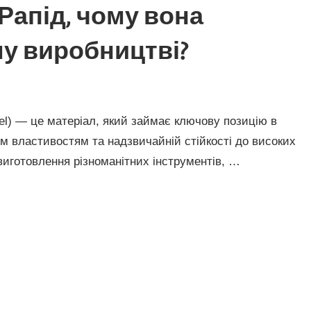
Рапід, чому вона
му виробництві?
el) — це матеріал, який займає ключову позицію в
м властивостям та надзвичайній стійкості до високих
виготовлення різноманітних інструментів, …