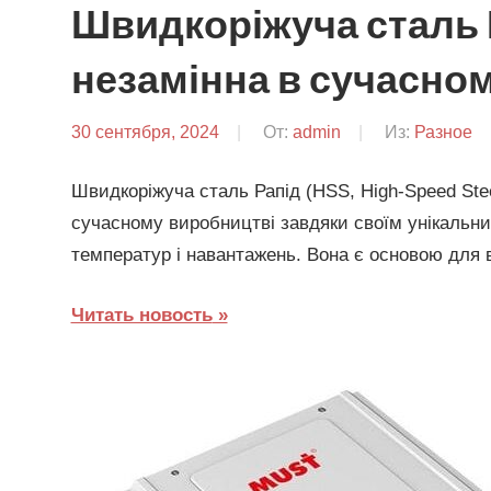
Швидкоріжуча сталь 
незамінна в сучасно
30 сентября, 2024
От:
admin
Из:
Разное
Швидкоріжуча сталь Рапід (HSS, High-Speed Ste
сучасному виробництві завдяки своїм унікальни
температур і навантажень. Вона є основою для 
Читать новость