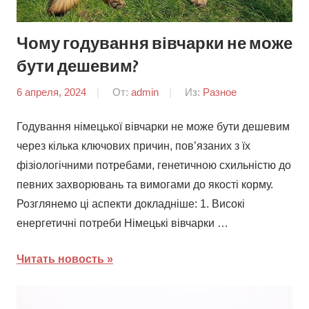
Чому годування вівчарки не може
бути дешевим?
6 апреля, 2024
От:
admin
Из:
Разное
Годування німецької вівчарки не може бути дешевим
через кілька ключових причин, пов’язаних з їх
фізіологічними потребами, генетичною схильністю до
певних захворювань та вимогами до якості корму.
Розглянемо ці аспекти докладніше: 1. Високі
енергетичні потреби Німецькі вівчарки …
Читать новость