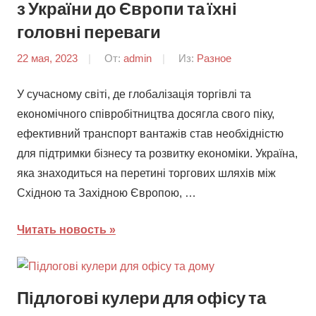
з України до Європи та їхні
головні переваги
22 мая, 2023
От:
admin
Из:
Разное
У сучасному світі, де глобалізація торгівлі та
економічного співробітництва досягла свого піку,
ефективний транспорт вантажів став необхідністю
для підтримки бізнесу та розвитку економіки. Україна,
яка знаходиться на перетині торгових шляхів між
Східною та Західною Європою, …
Читать новость
Підлогові кулери для офісу та