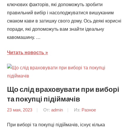
ключових факторів, які допоможуть зробити
правильний вибір і насолоджуватися вишуканим
смаком кави в затишку свого дому. Ось деякі корисні
поради, які допоможуть вам знайти ідеальну
кавомашину. …
Читать новость
Що слід враховувати при виборі
та покупці підіймачів
23 мая, 2023
От:
admin
Из:
Разное
При виборі та покупці підіймачів, існує кілька