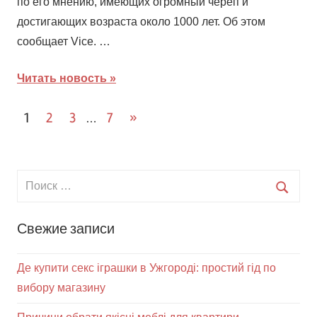
по его мнению, имеющих огромный череп и
достигающих возраста около 1000 лет. Об этом
сообщает Vice. …
Читать новость
Навигация
След.
1
2
3
7
»
…
записи
по
записям
Свежие записи
Де купити секс іграшки в Ужгороді: простий гід по
вибору магазину