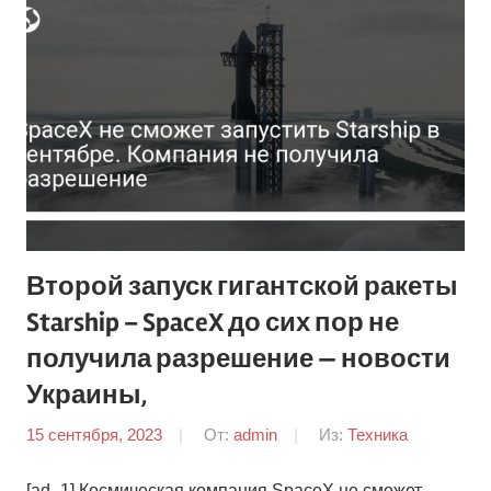
Второй запуск гигантской ракеты
Starship – SpaceX до сих пор не
получила разрешение — новости
Украины,
15 сентября, 2023
От:
admin
Из:
Техника
[ad_1] Космическая компания SpaceX не сможет