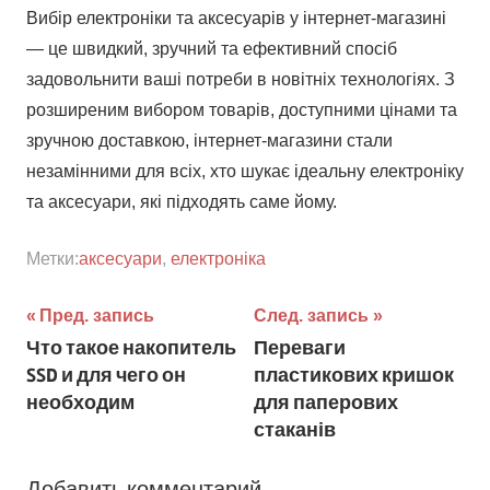
Вибір електроніки та аксесуарів у інтернет-магазині
— це швидкий, зручний та ефективний спосіб
задовольнити ваші потреби в новітніх технологіях. З
розширеним вибором товарів, доступними цінами та
зручною доставкою, інтернет-магазини стали
незамінними для всіх, хто шукає ідеальну електроніку
та аксесуари, які підходять саме йому.
Метки:
аксесуари
,
електроніка
Навигация
Пред. запись
След. запись
Что такое накопитель
Переваги
по
SSD и для чего он
пластикових кришок
записям
необходим
для паперових
стаканів
Добавить комментарий