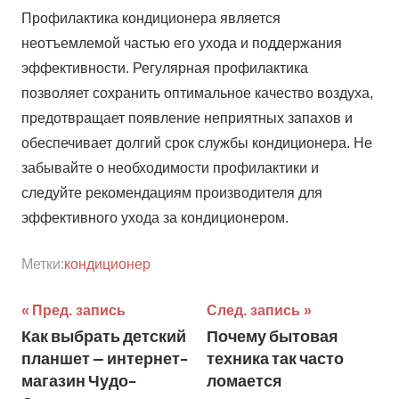
Профилактика кондиционера является
неотъемлемой частью его ухода и поддержания
эффективности. Регулярная профилактика
позволяет сохранить оптимальное качество воздуха,
предотвращает появление неприятных запахов и
обеспечивает долгий срок службы кондиционера. Не
забывайте о необходимости профилактики и
следуйте рекомендациям производителя для
эффективного ухода за кондиционером.
Метки:
кондиционер
Навигация
Пред. запись
След. запись
Как выбрать детский
Почему бытовая
по
планшет — интернет-
техника так часто
записям
магазин Чудо-
ломается