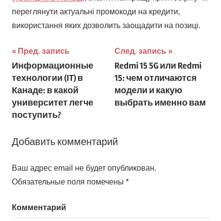
переглянути актуальні промокоди на кредити,
використання яких дозволить заощадити на позиці.
Навигация
Пред. запись
След. запись
Информационные
Redmi 15 5G или Redmi
по
технологии (IT) в
15: чем отличаются
записям
Канаде: в какой
модели и какую
университет легче
выбрать именно вам
поступить?
Добавить комментарий
Ваш адрес email не будет опубликован.
Обязательные поля помечены
*
Комментарий