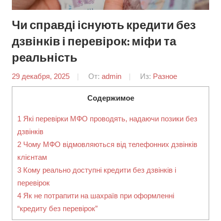
Чи справді існують кредити без
дзвінків і перевірок: міфи та
реальність
29 декабря, 2025
От:
admin
Из:
Разное
Содержимое
1
Які перевірки МФО проводять, надаючи позики без
дзвінків
2
Чому МФО відмовляються від телефонних дзвінків
клієнтам
3
Кому реально доступні кредити без дзвінків і
перевірок
4
Як не потрапити на шахраїв при оформленні
“кредиту без перевірок”