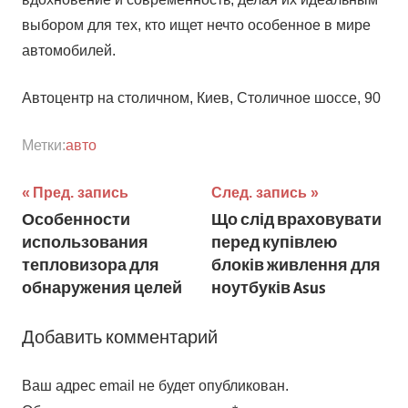
выбором для тех, кто ищет нечто особенное в мире
автомобилей.
Автоцентр на столичном, Киев, Столичное шоссе, 90
Метки:
авто
Навигация
Пред. запись
След. запись
Особенности
Що слід враховувати
по
использования
перед купівлею
записям
тепловизора для
блоків живлення для
обнаружения целей
ноутбуків Asus
Добавить комментарий
Ваш адрес email не будет опубликован.